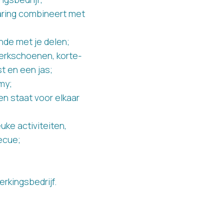
varing combineert met
nde met je delen;
werkschoenen, korte-
t en een jas;
my;
en staat voor elkaar
uke activiteiten,
ecue;
rkingsbedrijf.