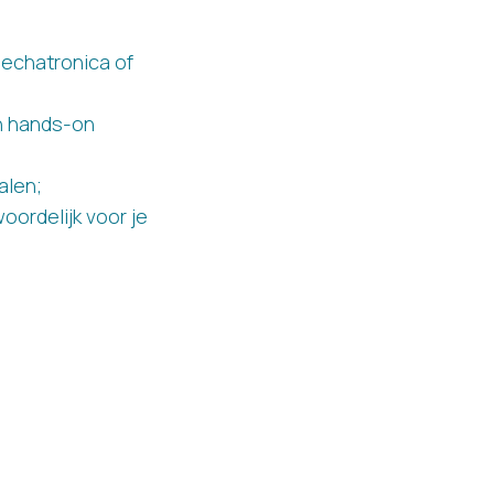
Mechatronica of
en hands-on
alen;
oordelijk voor je