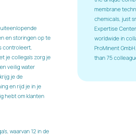
membrane techno
chemicals, just s
 uiteenlopende
Expertise Center
en en storingen op te
worldwide in col
s controleert,
ProMinent GmbH. 
 je collega’s zorg je
than 75 colleagu
en veilig water
rijg je de
g en rijd je in je
dig hebt om klanten
’s, waarvan 12 in de