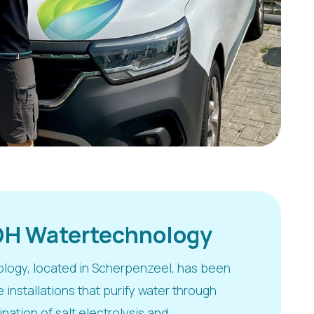
DH Watertechnology
logy, located in Scherpenzeel, has been
 installations that purify water through
ation of salt electrolysis and