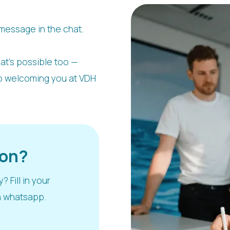
 message in the chat.
hat’s possible too —
to welcoming you at VDH
ion?
 Fill in your
gh whatsapp.