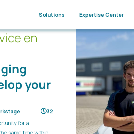
Solutions
Expertise Center
vice en
nging
elop your
rkstage
32
tunity for a
the same time within