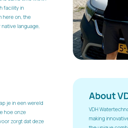
facility in
 here on, the
ur native language,
About V
ap je in een wereld
VDH Watertechno
 je hoe onze
making innovative
rvoor zorgt dat deze
the unique combin