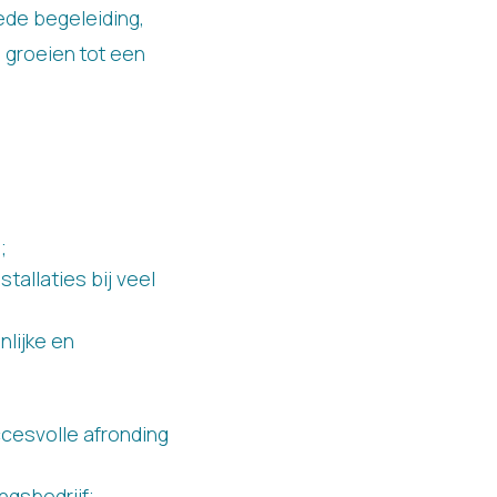
oede begeleiding,
 groeien tot een
;
tallaties bij veel
nlijke en
ccesvolle afronding
ngsbedrijf;