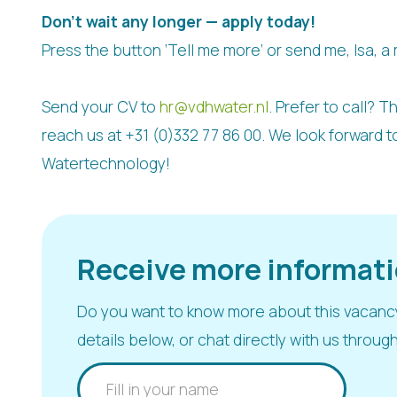
Don’t wait any longer — apply today!
Press the button ‘Tell me more’ or send me, Isa, a
Send your CV to
hr@vdhwater.nl
. Prefer to call? T
reach us at
+31 (0)332 77 86 00
. We look forward 
Watertechnology!
Receive more informat
Do you want to know more about this vacancy?
details below, or chat directly with us throu