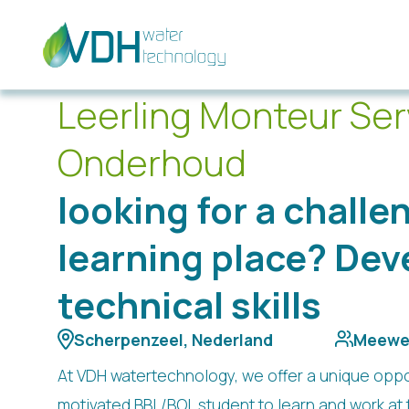
Leerling Monteur Ser
Onderhoud
looking for a challe
learning place? Dev
technical skills
Scherpenzeel, Nederland
Meewe
At VDH watertechnology, we offer a unique oppor
motivated BBL/BOL student to learn and work at 