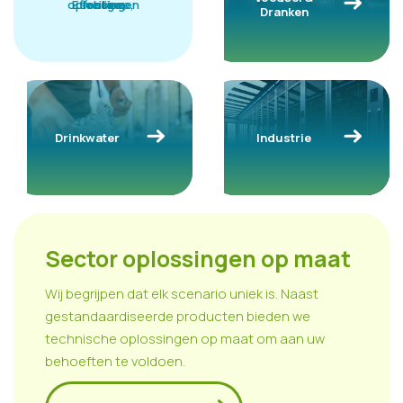
oplossingen
Effectieve,
schone,
veilige
Dranken
Drinkwater
Industrie
Sector oplossingen op maat
Wij begrijpen dat elk scenario uniek is. Naast
gestandaardiseerde producten bieden we
technische oplossingen op maat om aan uw
behoeften te voldoen.