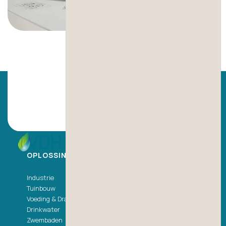
OPLOSSINGEN
Industrie
Tuinbouw
Voeding & Dranken
Drinkwater
Zwembaden