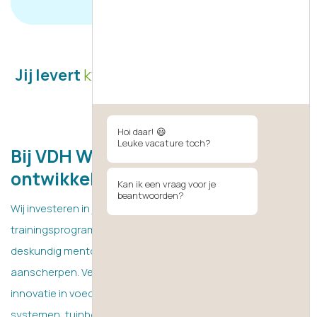
Jij levert
kwaliteit
die klanten dagelijks
ervaren
Hoi daar! 😃
Leuke vacature toch?
Bij VDH Watertechnology stopt je
ontwikkeling nooit.
Kan ik een vraag voor je
beantwoorden?
Wij investeren in jouw groei met doorlopende
trainingsprogramma's, praktijkgerichte projecten en
deskundig mentorschap, zodat jij je vaardigheden kunt
aanscherpen. Verbeter je carrière en stimuleer tegelijkertijd
innovatie in voedsel- en drankensystemen, industriële
systemen, tuinbouw- en drinkwatersystemen.