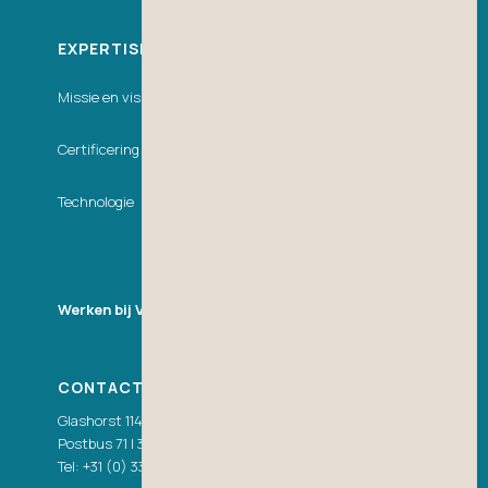
EXPERTISECENTRUM
Missie en visie
Certificering
Technologie
Werken bij VDH
CONTACT NEDERLAND
Glashorst 114 | 3925 BV Scherpenzeel (Gld.)
Postbus 71 | 3925 ZH Scherpenzeel (Gld.)
Tel:
+31 (0) 33 277 86 00
|
info@vdhwater.nl