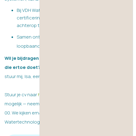
Bij VDH Watertechnology actualiseer je jouw
certificeringen op het gebied van je expertise, zonder
achterop te lopen.
Samen ontwerpen we jouw gepersonaliseerde
loopbaanontwikkelingsplan.
Wil je bijdragen aan veilig water en werken met techniek
die ertoe doet?
Klik dan op de knop ‘Vertel mij meer’ of
stuur mij, Isa, een bericht via de chat.
Stuur je cv naar
hr@vdhwater.nl
. Liever bellen? Dat is ook
mogelijk — neem contact met ons op via
+31 (0) 332 77 86
00
. We kijken ernaar uit jou te verwelkomen bij VDH
Watertechnology!