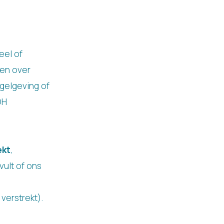
eel of
nen over
gelgeving of
DH
ekt
,
vult of ons
verstrekt).