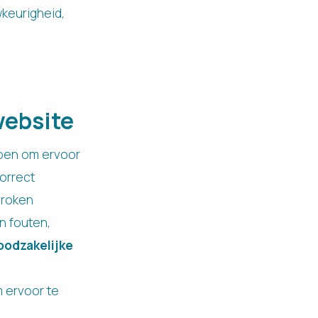
keurigheid,
website
ppen om ervoor
correct
broken
an fouten,
oodzakelijke
 ervoor te