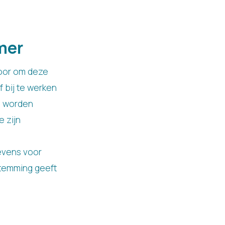
mer
oor om deze
 bij te werken
n worden
e zijn
gevens voor
stemming geeft