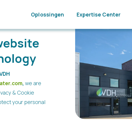
Oplossingen
Expertise Center
website
nology
VDH
ater.com
,
we are
rivacy & Cookie
otect your personal