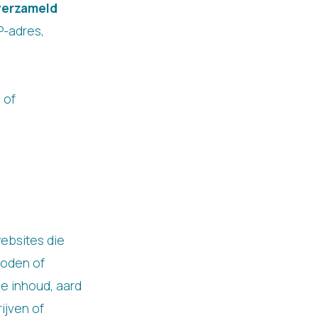
verzameld
P-adres,
 of
ebsites die
boden of
e inhoud, aard
ijven of