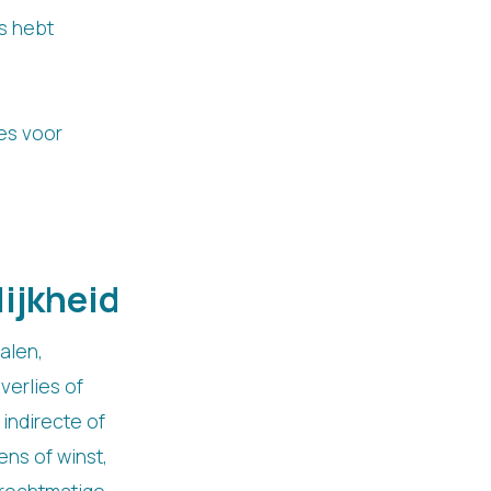
s hebt
es voor
ijkheid
alen,
verlies of
 indirecte of
ns of winst,