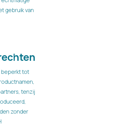
nrechtmatige
et gebruik van
rechten
 beperkt tot
 productnamen,
rtners, tenzij
roduceerd,
nden zonder
H