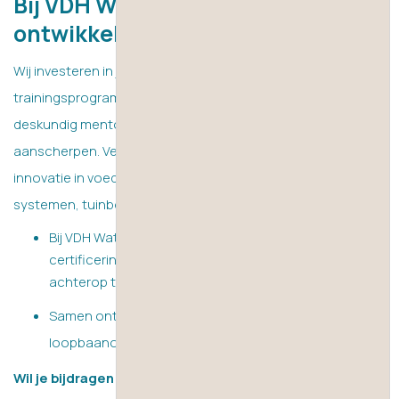
Bij VDH Watertechnology stopt je
ontwikkeling nooit.
Wij investeren in jouw groei met doorlopende
trainingsprogramma's, praktijkgerichte projecten en
deskundig mentorschap, zodat jij je vaardigheden kunt
aanscherpen. Verbeter je carrière en stimuleer tegelijkertijd
innovatie in voedsel- en drankensystemen, industriële
systemen, tuinbouw- en drinkwatersystemen.
Bij VDH Watertechnology actualiseer je jouw
certificeringen op het gebied van je expertise, zonder
achterop te lopen.
Samen ontwerpen we jouw gepersonaliseerde
loopbaanontwikkelingsplan.
Wil je bijdragen aan veilig water en werken met techniek