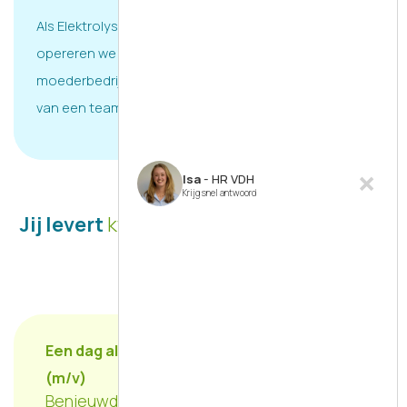
Als Elektrolyse Expertise Center en marktleider
opereren we wereldwijd in samenwerking met ons
moederbedrijf ProMinent GmbH. Je wordt onderdeel
van een team van ruim 75 collega’s.
Isa
- HR VDH
Krijg snel antwoord
Jij levert
kwaliteit
die klanten dagelijks
ervaren
Een dag als
Monteur Service en Onderhoud
(m/v)
Benieuwd hoe jou dag er bij VDH uit zo