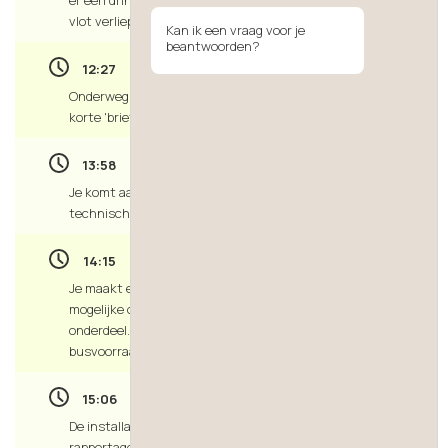
vlot verliep, rijd je meteen door.
Kan ik een vraag voor je
beantwoorden?
12:27
Onderweg lunch je op een rustige plek en ontvang je een
korte 'briefing' van je collega.
13:58
Je komt aan bij de klant. Je bespreekt de opslag met de
technische dienst en start je analyse.
14:15
Je maakt een afspraak met je collega op kantoor over de
mogelijke oorzaak. Het blijkt te gaan om een defect
onderdeel. Na akkoord van de klant vervang je dit uit je
busvoorraad.
15:06
De installatie werkt weer zoals het hoort. Je rondt de
rapportage af en licht je bevindingen toe aan de klant.