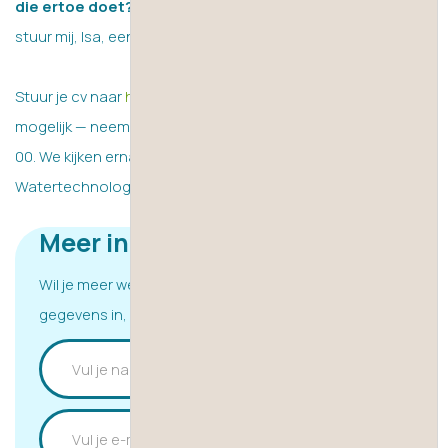
die ertoe doet?
Klik dan op de knop ‘Vertel mij meer’ of
stuur mij, Isa, een bericht via de chat.
Stuur je cv naar
hr@vdhwater.nl
. Liever bellen? Dat is ook
mogelijk — neem contact met ons op via
+31 (0) 332 77 86
00
. We kijken ernaar uit jou te verwelkomen bij VDH
Watertechnology!
Meer informatie ontvangen?
Wil je meer weten over deze vacature? Vul hieronder je
gegevens in, of chat direct met ons via whatsapp.