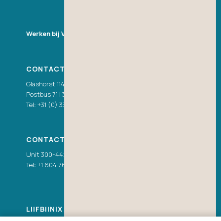
Werken bij VDH
CONTACT NEDERLAND
Glashorst 114 | 3925 BV Scherpenzeel (Gld.)
Postbus 71 | 3925 ZH Scherpenzeel (Gld.)
Tel:
+31 (0) 33 277 86 00
|
info@vdhwater.nl
CONTACT CANADA
Unit 300-44200 Progress Way | Chilliwack, BC V2R 0W3
Tel:
+1 604 769 3005
|
info@vdhwater.com
LI
|
FB
|
IN
|
X