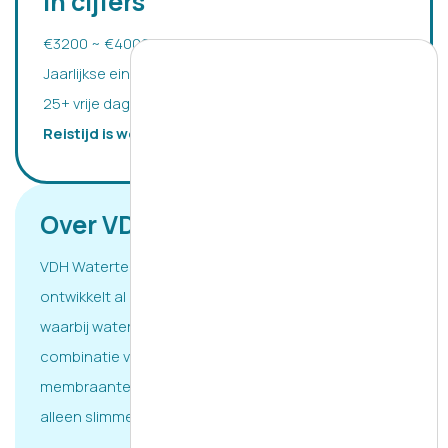
In cijfers
€3200 ~ €4000 salaris
Jaarlijkse eindejaarsuitkering
25+ vrije dagen per jaar
Reistijd is werktijd! :)
Over VDH watertechnology
VDH Watertechnology, gevestigd in Scherpenzeel,
ontwikkelt al bijna 50 jaar innovatieve installaties,
waarbij water wordt gezuiverd door de unieke
combinatie van zoutelektrolyse en
membraantechnologie. Geen zware chemicaliën,
alleen slimme oplossingen.