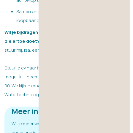
Samen ontwerpen we jouw gepersonaliseerde
loopbaanontwikkelingsplan.
Wil je bijdragen aan veilig water en werken met techniek
die ertoe doet?
Klik dan op de knop ‘Vertel mij meer’ of
stuur mij, Isa, een bericht via de chat.
Stuur je cv naar
hr@vdhwater.nl
. Liever bellen? Dat is ook
mogelijk — neem contact met ons op via
+31 (0) 332 77 86
00
. We kijken ernaar uit jou te verwelkomen bij VDH
Watertechnology!
Meer informatie ontvangen?
Wil je meer weten over deze vacature? Vul hieronder je
gegevens in, of chat direct met ons via whatsapp.