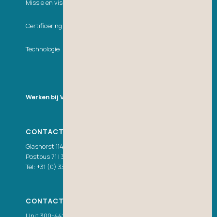
Missie en visie
Certificering
Technologie
Werken bij VDH
CONTACT NEDERLAND
Glashorst 114 | 3925 BV Scherpenzeel (Gld.)
Postbus 71 | 3925 ZH Scherpenzeel (Gld.)
Tel:
+31 (0) 33 277 86 00
|
info@vdhwater.nl
CONTACT CANADA
Unit 300-44200 Progress Way | Chilliwack, BC V2R 0W3