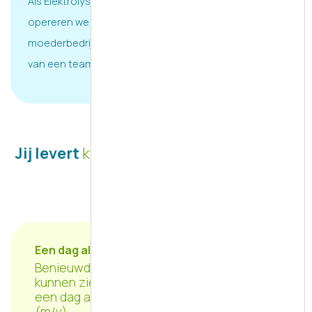
Als Elektrolyse Expertise Center en marktleider
opereren we wereldwijd in samenwerking met ons
moederbedrijf ProMinent GmbH. Je wordt onderdeel
van een team van ruim 75 collega’s.
Jij levert
kwaliteit
die klanten dagelijks
ervaren
Een dag als
Coördinator Supply Chain (m/v)
Benieuwd hoe jou dag er bij VDH uit zo
kunnen zien? Dit is een globaal overzicht van
een dag als VDH
Coördinator Supply Chain
(m/v)