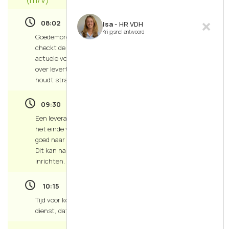
08:02
Isa
- HR VDH
Krijg snel antwoord
Goedemorgen! Je start de dag met een kop koffie en
checkt de planning en openstaande inkooporders en
actuele voorraadstanden. Je belt en mailt leveranciers
over levertijden, condities en eventuele afwijkingen. Je
houdt strak grip of wat er binnenkomt en wanneer.
09:30
Een leverancier komt op bezoek om eens bij te praten. Aan
het einde van het gesprek hebben jullie afgesproken eens
goed naar de afspraken rondom dat ene artikel te kijken.
Dit kan namelijk goedkoper als we de toelevering anders
inrichten.
10:15
Tijd voor koffiepauze. Vandaag is een collega 12.5 jaar in
dienst, dat betekent taart!