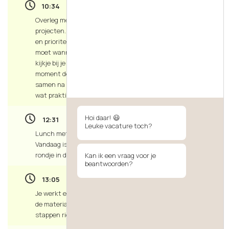
10:34
Overleg met operations en supply chain over aankomende
projecten. Je bespreekt voortgang, mogelijke knelpunten
en prioriteiten van de dag. Je zorgt voor duidelijkheid: wat
moet wanneer klaar en wat heeft prioriteit. Je neemt een
kijkje bij je collega’s in het magazijn en geeft aan wat op dit
moment de grootste prioriteit heeft. Ook denken jullie
samen na over een probleem in het proces en proberen al
wat praktische oplossingen te verzinnen.
Hoi daar! 😃
12:31
Leuke vacature toch?
Lunch met collega’s. Even ontspannen en bijpraten.
Vandaag is het mooi weer, je loopt daarom lekker een
rondje in de zon.
Kan ik een vraag voor je
beantwoorden?
13:05
Je werkt een verbeteridee uit voor het optimaliseren van
de materiaalstroom. Je analyseert data en zet concrete
stappen richting een structurele oplossing.