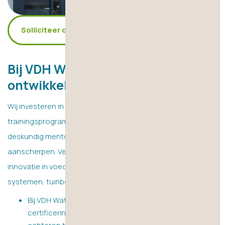
Solliciteer direct
Bij VDH Watertechnology stopt je
ontwikkeling nooit.
Wij investeren in jouw groei met doorlopende
trainingsprogramma's, praktijkgerichte projecten en
deskundig mentorschap, zodat jij je vaardigheden kunt
aanscherpen. Verbeter je carrière en stimuleer tegelijkertijd
innovatie in voedsel- en drankensystemen, industriële
systemen, tuinbouw- en drinkwatersystemen.
Bij VDH Watertechnology actualiseer je jouw
certificeringen op het gebied van je expertise, zonder
achterop te lopen.