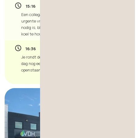
15:16
Een collega van de service afdeling komt binnen met een
urgente vraag van een klant. Een artikel dat met spoed
nodig is, blijkt niet op voorraad. Gelukkig weet jij het hoofd
koel te houden en de juiste acties uit te zetten.
16:36
Je rondt de dag af en loopt de belangrijkste acties van de
dag nog een keer langs. Alles onder controle? Je zorgt dat
openstaande punten helder zijn voor morgen.